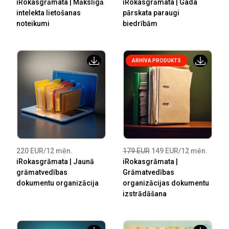
iRokasgrāmata | Mākslīgā
iRokasgrāmata | Gada
intelekta lietošanas
pārskata paraugi
noteikumi
biedrībām
ARHĪVA PRODUKTS
220 EUR/12 mēn.
179 EUR
149 EUR/12 mēn.
iRokasgrāmata | Jaunā
iRokasgrāmata |
grāmatvedības
Grāmatvedības
dokumentu organizācija
organizācijas dokumentu
izstrādāšana