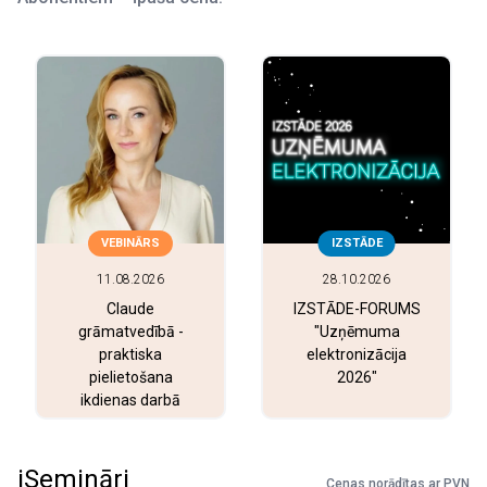
VEBINĀRS
IZSTĀDE
11.08.2026
28.10.2026
Claude
IZSTĀDE-FORUMS
grāmatvedībā -
"Uzņēmuma
praktiska
elektronizācija
pielietošana
2026"
ikdienas darbā
iSemināri
Cenas norādītas ar PVN