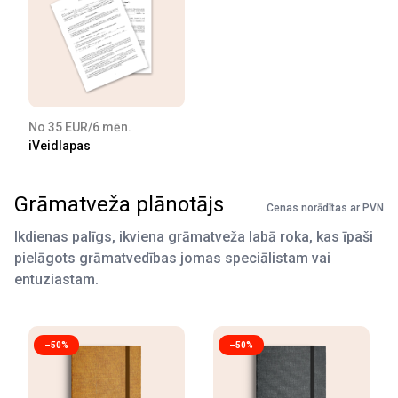
No 35 EUR/6 mēn.
iVeidlapas
Grāmatveža plānotājs
Cenas norādītas ar PVN
Ikdienas palīgs, ikviena grāmatveža labā roka, kas īpaši
pielāgots grāmatvedības jomas speciālistam vai
entuziastam.
–50%
–50%