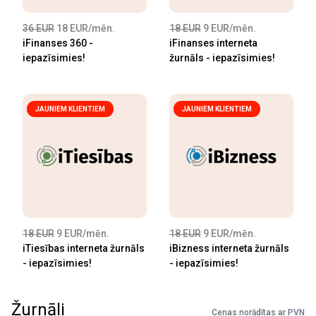
36 EUR
18 EUR/mēn.
18 EUR
9 EUR/mēn.
iFinanses 360 -
iFinanses interneta
iepazīsimies!
žurnāls - iepazīsimies!
JAUNIEM KLIENTIEM
JAUNIEM KLIENTIEM
18 EUR
9 EUR/mēn.
18 EUR
9 EUR/mēn.
iTiesības interneta žurnāls
iBizness interneta žurnāls
- iepazīsimies!
- iepazīsimies!
Žurnāli
Cenas norādītas ar PVN