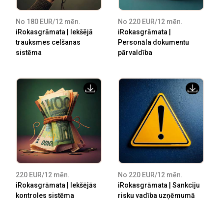
No 180 EUR/12 mēn.
No 220 EUR/12 mēn.
iRokasgrāmata | Iekšējā
iRokasgrāmata |
trauksmes celšanas
Personāla dokumentu
sistēma
pārvaldība
220 EUR/12 mēn.
No 220 EUR/12 mēn.
iRokasgrāmata | Iekšējās
iRokasgrāmata | Sankciju
kontroles sistēma
risku vadība uzņēmumā