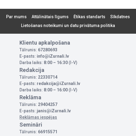
Par mums
Attālinātais līgums
Ētikas standarts
Sīkdatnes
Lietošanas noteikumi un datu privātuma politika
Klientu apkalpošana
Tālrunis:
67280693
E-pasts:
info@iZurnali.lv
Darba laiks:
8:00 – 16:30
(I-V)
Redakcija
Tālrunis:
22330714
E-pasts:
redakcija@iZurnali.lv
Darba laiks:
8:00 – 16:00
(I-V)
Reklāma
Tālrunis:
29404257
E-pasts:
janis@iZurnali.lv
Reklāmas iespējas
Semināri
Tālrunis:
66915571