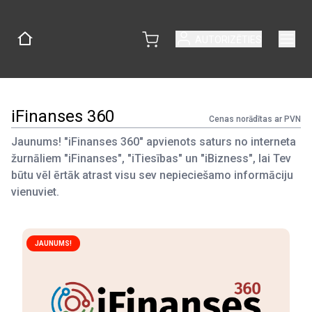
AUTORIZĒTIES
iFinanses 360
Cenas norādītas ar PVN
Jaunums! "iFinanses 360" apvienots saturs no interneta
žurnāliem "iFinanses", "iTiesības" un "iBizness", lai Tev
būtu vēl ērtāk atrast visu sev nepieciešamo informāciju
vienuviet.
JAUNUMS!