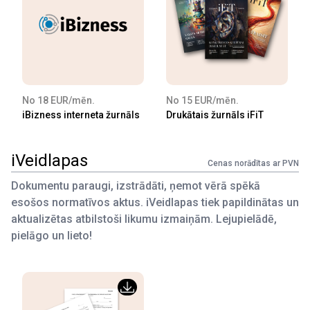
No 18 EUR/mēn.
No 15 EUR/mēn.
iBizness interneta žurnāls
Drukātais žurnāls iFiT
iVeidlapas
Cenas norādītas ar PVN
Dokumentu paraugi, izstrādāti, ņemot vērā spēkā
esošos normatīvos aktus. iVeidlapas tiek papildinātas un
aktualizētas atbilstoši likumu izmaiņām. Lejupielādē,
pielāgo un lieto!