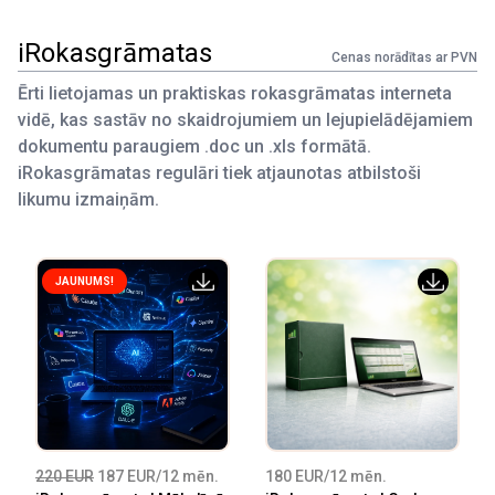
iRokasgrāmatas
Cenas norādītas ar PVN
Ērti lietojamas un praktiskas rokasgrāmatas interneta
vidē, kas sastāv no skaidrojumiem un lejupielādējamiem
dokumentu paraugiem .doc un .xls formātā.
iRokasgrāmatas regulāri tiek atjaunotas atbilstoši
likumu izmaiņām.
JAUNUMS!
220 EUR
187 EUR/12 mēn.
180 EUR/12 mēn.