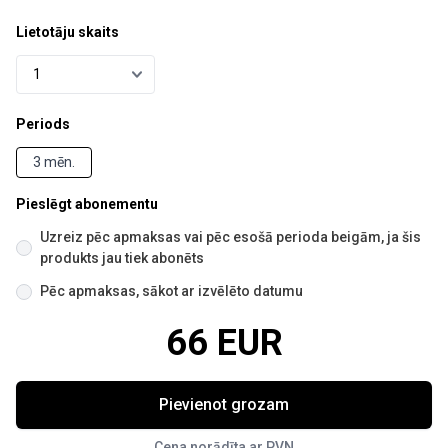
Lietotāju skaits
Periods
3 mēn.
Pieslēgt abonementu
Uzreiz pēc apmaksas vai pēc esošā perioda beigām, ja šis
produkts jau tiek abonēts
Pēc apmaksas, sākot ar izvēlēto datumu
66 EUR
Pievienot grozam
Cena norādīta ar PVN