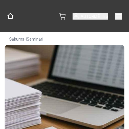
AUTORIZĒTIES
-
Sākums
iSemināri