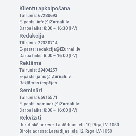
Klientu apkalpošana
Tālrunis:
67280693
E-pasts:
info@iZurnali.lv
Darba laiks:
8:00 – 16:30
(I-V)
Redakcija
Tālrunis:
22330714
E-pasts:
redakcija@iZurnali.lv
Darba laiks:
8:00 – 16:00
(I-V)
Reklāma
Tālrunis:
29404257
E-pasts:
janis@iZurnali.lv
Reklāmas iespējas
Semināri
Tālrunis:
66915571
E-pasts:
seminari@iZurnali.lv
Darba laiks:
8:00 – 16:00
(I-V)
Rekvizīti
Juridiskā adrese: Lastādijas iela 10, Rīga, LV-1050
Biroja adrese: Lastādijas iela 12, Rīga, LV-1050