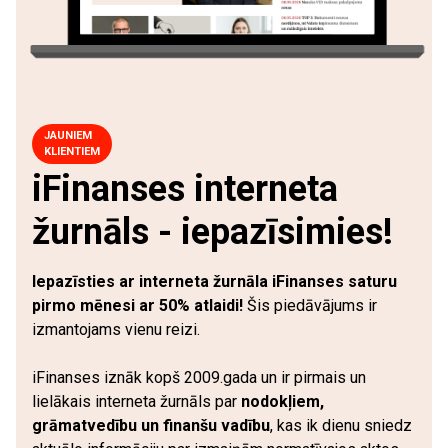
JAUNIEM
KLIENTIEM
iFinanses interneta
žurnāls - iepazīsimies!
Iepazīsties ar interneta žurnāla iFinanses saturu
pirmo mēnesi ar 50% atlaidi!
Šis piedāvājums ir
izmantojams vienu reizi.
iFinanses iznāk kopš 2009.gada un ir pirmais un
lielākais interneta žurnāls par
nodokļiem,
grāmatvedību un finanšu vadību
, kas ik dienu sniedz