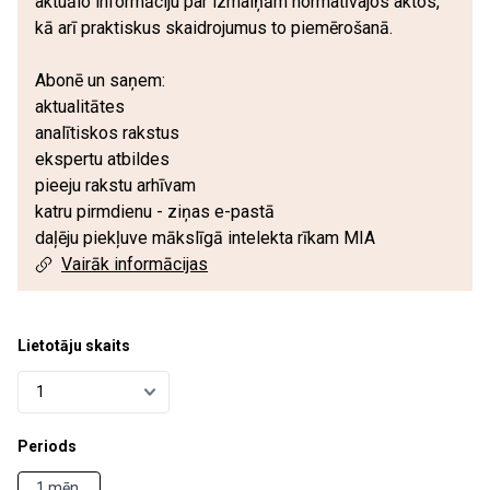
aktuālo informāciju par izmaiņām normatīvajos aktos,
kā arī praktiskus skaidrojumus to piemērošanā.
Abonē un saņem:
aktualitātes
analītiskos rakstus
ekspertu atbildes
pieeju rakstu arhīvam
katru pirmdienu - ziņas e-pastā
daļēju piekļuve mākslīgā intelekta rīkam MIA
Vairāk informācijas
Lietotāju skaits
Periods
1 mēn.