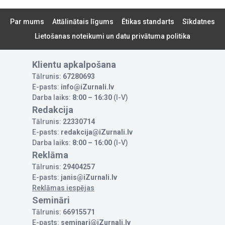
Par mums
Attālinātais līgums
Ētikas standarts
Sīkdatnes
Lietošanas noteikumi un datu privātuma politika
Klientu apkalpošana
Tālrunis:
67280693
E-pasts:
info@iZurnali.lv
Darba laiks:
8:00 – 16:30
(I-V)
Redakcija
Tālrunis:
22330714
E-pasts:
redakcija@iZurnali.lv
Darba laiks:
8:00 – 16:00
(I-V)
Reklāma
Tālrunis:
29404257
E-pasts:
janis@iZurnali.lv
Reklāmas iespējas
Semināri
Tālrunis:
66915571
E-pasts:
seminari@iZurnali.lv