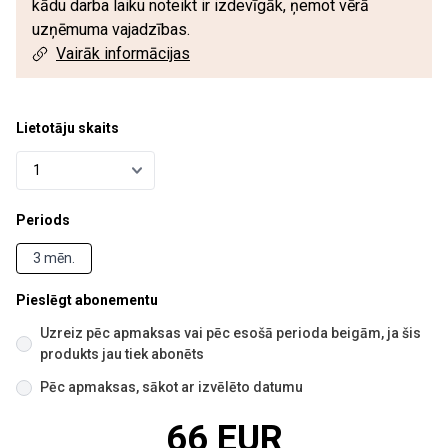
kādu darba laiku noteikt ir izdevīgāk, ņemot vērā
uzņēmuma vajadzības.
Vairāk informācijas
Lietotāju skaits
Periods
3 mēn.
Pieslēgt abonementu
Uzreiz pēc apmaksas vai pēc esošā perioda beigām, ja šis
produkts jau tiek abonēts
Pēc apmaksas, sākot ar izvēlēto datumu
66 EUR