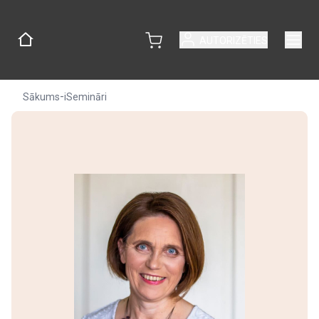
AUTORIZĒTIES
-
Sākums
iSemināri