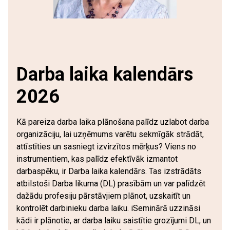
Darba laika kalendārs
2026
Kā pareiza darba laika plānošana palīdz uzlabot darba
organizāciju, lai uzņēmums varētu sekmīgāk strādāt,
attīstīties un sasniegt izvirzītos mērķus? Viens no
instrumentiem, kas palīdz efektīvāk izmantot
darbaspēku, ir Darba laika kalendārs. Tas izstrādāts
atbilstoši Darba likuma (DL) prasībām un var palīdzēt
dažādu profesiju pārstāvjiem plānot, uzskaitīt un
kontrolēt darbinieku darba laiku. iSeminārā uzzināsi
kādi ir plānotie, ar darba laiku saistītie grozījumi DL, un