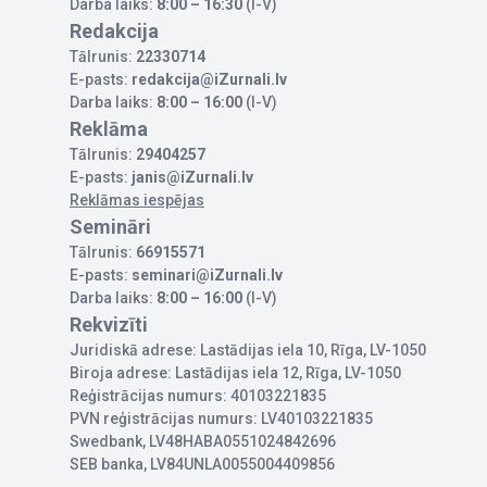
Darba laiks:
8:00 – 16:30
(I-V)
Redakcija
Tālrunis:
22330714
E-pasts:
redakcija@iZurnali.lv
Darba laiks:
8:00 – 16:00
(I-V)
Reklāma
Tālrunis:
29404257
E-pasts:
janis@iZurnali.lv
Reklāmas iespējas
Semināri
Tālrunis:
66915571
E-pasts:
seminari@iZurnali.lv
Darba laiks:
8:00 – 16:00
(I-V)
Rekvizīti
Juridiskā adrese: Lastādijas iela 10, Rīga, LV-1050
Biroja adrese: Lastādijas iela 12, Rīga, LV-1050
Reģistrācijas numurs: 40103221835
PVN reģistrācijas numurs: LV40103221835
Swedbank, LV48HABA0551024842696
SEB banka, LV84UNLA0055004409856