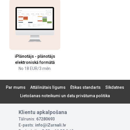
iPlānotājs - plānotājs
elektroniskā formātā
No 18 EUR/3 mēn.
Par mums
Attālinātais līgums
Ētikas standarts
Sīkdatnes
Lietošanas noteikumi un datu privātuma politika
Klientu apkalpošana
Tālrunis:
67280693
E-pasts:
info@iZurnali.lv