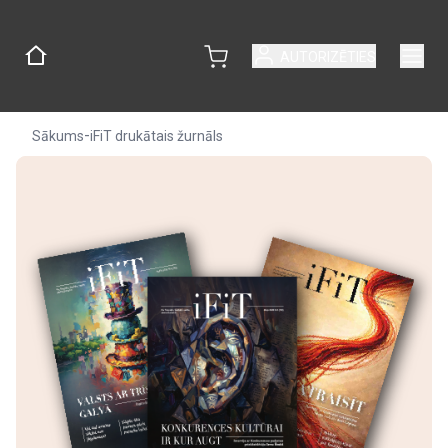
AUTORIZĒTIES
-
Sākums
iFiT drukātais žurnāls