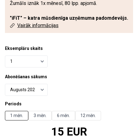
Žurnāls iznāk 1x mēnesī, 80 lpp. apjomā.
"iFiT" – katra mūsdienīga uzņēmuma padomdevējs.
Vairāk informācijas
Eksemplāru skaits
Abonēšanas sākums
Periods
1 mēn.
3 mēn.
6 mēn.
12 mēn.
15 EUR