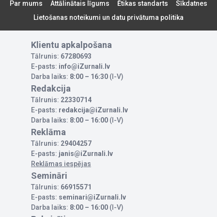
Par mums
Attālinātais līgums
Ētikas standarts
Sīkdatnes
Lietošanas noteikumi un datu privātuma politika
Klientu apkalpošana
Tālrunis:
67280693
E-pasts:
info@iZurnali.lv
Darba laiks:
8:00 – 16:30
(I-V)
Redakcija
Tālrunis:
22330714
E-pasts:
redakcija@iZurnali.lv
Darba laiks:
8:00 – 16:00
(I-V)
Reklāma
Tālrunis:
29404257
E-pasts:
janis@iZurnali.lv
Reklāmas iespējas
Semināri
Tālrunis:
66915571
E-pasts:
seminari@iZurnali.lv
Darba laiks:
8:00 – 16:00
(I-V)