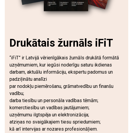
Drukātais žurnāls iFiT
“iFiT” ir Latvijā vērienīgākais žurnāls drukātā formātā
uzņēmumiem, kur iegūsi noderīgu saturu ikdienas
darbam, aktuālu informāciju, ekspertu padomus un
padziļinātu analīzi
par nodokļu piemērošanu, grāmatvedību un finanšu
vadību;
darba tiesību un personāla vadības tēmām;
komerctiesību un vadības jautājumiem;
uzņēmumu ilgtspēja un elektronizācija;
atziņas no svaigākajiem tiesu spriedumiem;
kā arī intervijas ar nozares profesionāļiem.