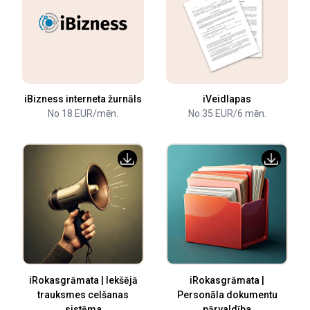
iBizness interneta žurnāls
iVeidlapas
No 18 EUR/mēn.
No 35 EUR/6 mēn.
iRokasgrāmata | Iekšējā
iRokasgrāmata |
trauksmes celšanas
Personāla dokumentu
sistēma
pārvaldība