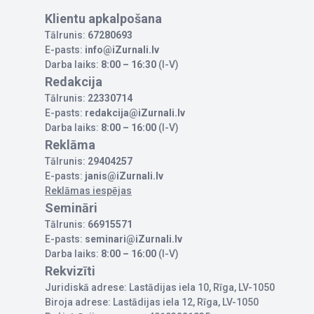
Klientu apkalpošana
Tālrunis:
67280693
E-pasts:
info@iZurnali.lv
Darba laiks:
8:00 – 16:30
(I-V)
Redakcija
Tālrunis:
22330714
E-pasts:
redakcija@iZurnali.lv
Darba laiks:
8:00 – 16:00
(I-V)
Reklāma
Tālrunis:
29404257
E-pasts:
janis@iZurnali.lv
Reklāmas iespējas
Semināri
Tālrunis:
66915571
E-pasts:
seminari@iZurnali.lv
Darba laiks:
8:00 – 16:00
(I-V)
Rekvizīti
Juridiskā adrese: Lastādijas iela 10, Rīga, LV-1050
Biroja adrese: Lastādijas iela 12, Rīga, LV-1050