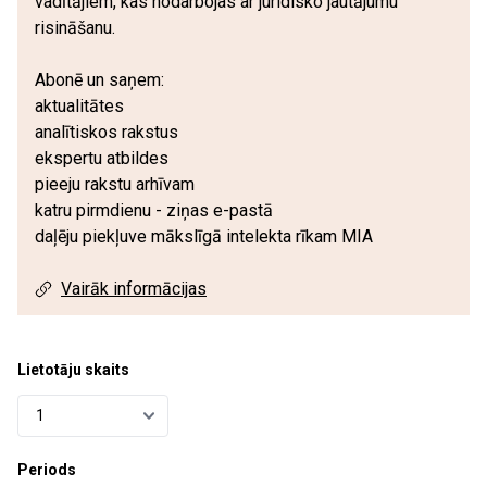
vadītājiem, kas nodarbojas ar juridisko jautājumu
risināšanu.
Abonē un saņem:
aktualitātes
analītiskos rakstus
ekspertu atbildes
pieeju rakstu arhīvam
katru pirmdienu - ziņas e-pastā
daļēju piekļuve mākslīgā intelekta rīkam MIA
Vairāk informācijas
Lietotāju skaits
Periods