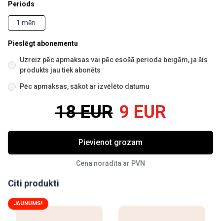
Periods
1 mēn.
Pieslēgt abonementu
Uzreiz pēc apmaksas vai pēc esošā perioda beigām, ja šis
produkts jau tiek abonēts
Pēc apmaksas, sākot ar izvēlēto datumu
18 EUR
9 EUR
Pievienot grozam
Cena norādīta ar PVN
Citi produkti
JAUNUMS!