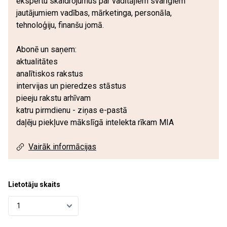
ekspertu skaidrojumus par vadītājiem svarīgiem
jautājumiem vadības, mārketinga, personāla,
tehnoloģiju, finanšu jomā.
Abonē un saņem:
aktualitātes
analītiskos rakstus
intervijas un pieredzes stāstus
pieeju rakstu arhīvam
katru pirmdienu - ziņas e-pastā
daļēju piekļuve mākslīgā intelekta rīkam MIA
Vairāk informācijas
Lietotāju skaits