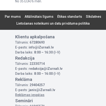
No 35 EUR/6 mēn.
Par mums
Attālinātais līgums
Ētikas standarts
Sīkdatnes
Lietošanas noteikumi un datu privātuma politika
Klientu apkalpošana
Tālrunis:
67280693
E-pasts:
info@iZurnali.lv
Darba laiks:
8:00 – 16:30
(I-V)
Redakcija
Tālrunis:
22330714
E-pasts:
redakcija@iZurnali.lv
Darba laiks:
8:00 – 16:00
(I-V)
Reklāma
Tālrunis:
29404257
E-pasts:
janis@iZurnali.lv
Reklāmas iespējas
Semināri