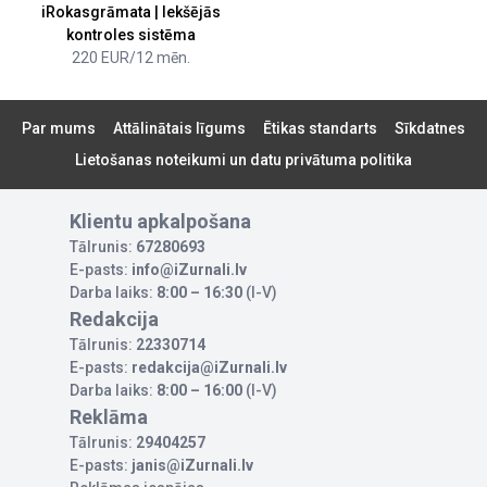
iRokasgrāmata | Iekšējās
kontroles sistēma
220 EUR/12 mēn.
Par mums
Attālinātais līgums
Ētikas standarts
Sīkdatnes
Lietošanas noteikumi un datu privātuma politika
Klientu apkalpošana
Tālrunis:
67280693
E-pasts:
info@iZurnali.lv
Darba laiks:
8:00 – 16:30
(I-V)
Redakcija
Tālrunis:
22330714
E-pasts:
redakcija@iZurnali.lv
Darba laiks:
8:00 – 16:00
(I-V)
Reklāma
Tālrunis:
29404257
E-pasts:
janis@iZurnali.lv