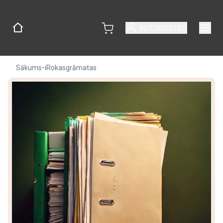
AUTORIZĒTIES
-
Sākums
iRokasgrāmatas