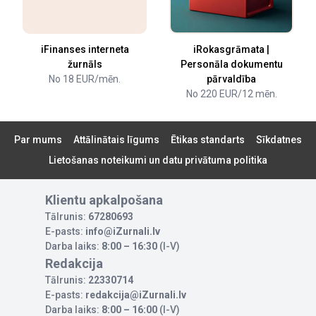
iFinanses interneta
iRokasgrāmata |
žurnāls
Personāla dokumentu
No 18 EUR/mēn.
pārvaldība
No 220 EUR/12 mēn.
Par mums
Attālinātais līgums
Ētikas standarts
Sīkdatnes
Lietošanas noteikumi un datu privātuma politika
Klientu apkalpošana
Tālrunis:
67280693
E-pasts:
info@iZurnali.lv
Darba laiks:
8:00 – 16:30
(I-V)
Redakcija
Tālrunis:
22330714
E-pasts:
redakcija@iZurnali.lv
Darba laiks:
8:00 – 16:00
(I-V)