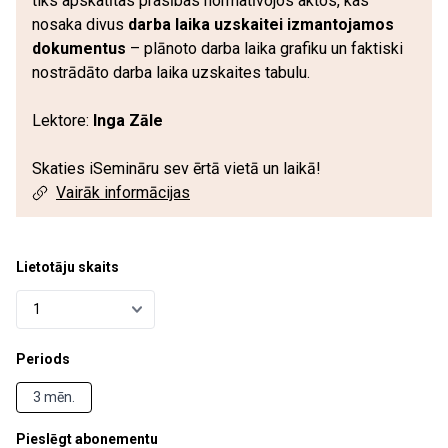
tiks apskatītas prasības normatīvojos aktos, kas
nosaka divus
darba laika uzskaitei izmantojamos
dokumentus
– plānoto darba laika grafiku un faktiski
nostrādāto darba laika uzskaites tabulu.
Lektore:
Inga Zāle
Skaties iSemināru sev ērtā vietā un laikā!
Vairāk informācijas
Lietotāju skaits
Periods
3 mēn.
Pieslēgt abonementu