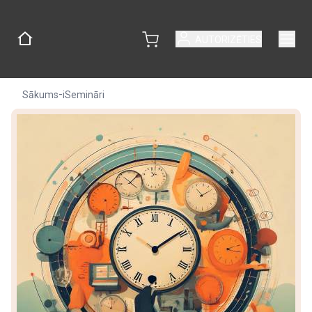
AUTORIZĒTIES
-
Sākums
iSemināri