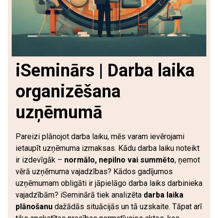
iSeminārs | Darba laika
organizēšana
uzņēmumā
Pareizi plānojot darba laiku, mēs varam ievērojami
ietaupīt uzņēmuma izmaksas. Kādu darba laiku noteikt
ir izdevīgāk –
normālo, nepilno vai summēto
, ņemot
vērā uzņēmuma vajadzības? Kādos gadījumos
uzņēmumam obligāti ir jāpielāgo darba laiks darbinieka
vajadzībām? iSeminārā tiek analizēta
darba laika
plānošanu
dažādās situācijās un tā uzskaite. Tāpat arī