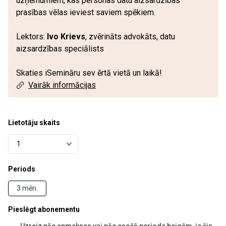
uzņēmumiem, kas personas datu aizsardzības
prasības vēlas ieviest saviem spēkiem.
Lektors:
Ivo Krievs
, zvērināts advokāts, datu
aizsardzības speciālists
Skaties iSemināru sev ērtā vietā un laikā!
Vairāk informācijas
Lietotāju skaits
Periods
3 mēn.
Pieslēgt abonementu