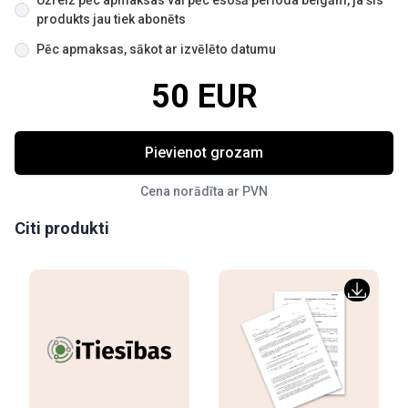
Uzreiz pēc apmaksas vai pēc esošā perioda beigām, ja šis
produkts jau tiek abonēts
Pēc apmaksas, sākot ar izvēlēto datumu
50 EUR
Pievienot grozam
Cena norādīta ar PVN
Citi produkti