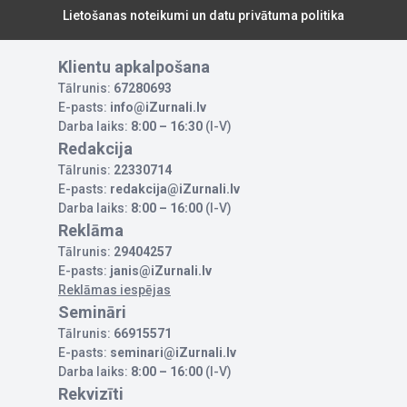
Lietošanas noteikumi un datu privātuma politika
Klientu apkalpošana
Tālrunis:
67280693
E-pasts:
info@iZurnali.lv
Darba laiks:
8:00 – 16:30
(I-V)
Redakcija
Tālrunis:
22330714
E-pasts:
redakcija@iZurnali.lv
Darba laiks:
8:00 – 16:00
(I-V)
Reklāma
Tālrunis:
29404257
E-pasts:
janis@iZurnali.lv
Reklāmas iespējas
Semināri
Tālrunis:
66915571
E-pasts:
seminari@iZurnali.lv
Darba laiks:
8:00 – 16:00
(I-V)
Rekvizīti