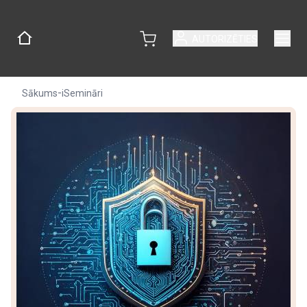
AUTORIZĒTIES
-
Sākums
iSemināri