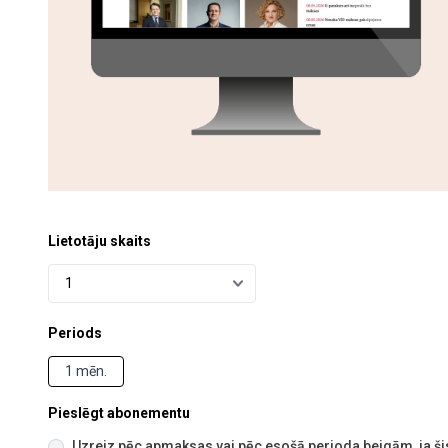
Lietotāju skaits
Periods
1 mēn.
Pieslēgt abonementu
Uzreiz pēc apmaksas vai pēc esošā perioda beigām, ja šis