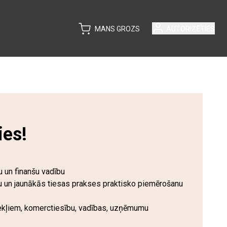
MANS GROZS
AUTORIZĒTIES
ies!
 un finanšu vadību
ību un jaunākās tiesas prakses praktisko piemērošanu
cekļiem, komerctiesību, vadības, uzņēmumu