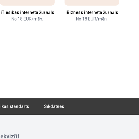
iTiesības interneta žurnāls
iBizness interneta žurnāls
No 18 EUR/mēn.
No 18 EUR/mēn.
tikas standarts
Sīkdatnes
ekvizīti