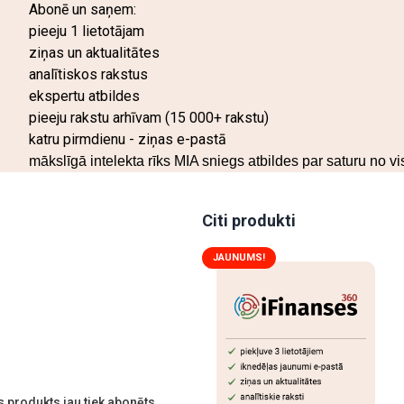
Abonē un saņem:
pieeju 1 lietotājam
ziņas un aktualitātes
analītiskos rakstus
ekspertu atbildes
pieeju rakstu arhīvam (15 000+ rakstu)
katru pirmdienu - ziņas e-pastā
mākslīgā intelekta rīks MIA sniegs atbildes par saturu no v
Citi produkti
JAUNUMS!
 produkts jau tiek abonēts