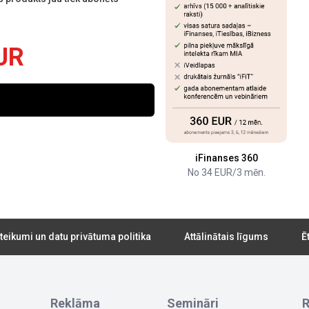
UR
iFinanses 360
No 34 EUR/3 mēn.
teikumi un datu privātuma politika
Attālinātais līgums
Ē
Reklāma
Semināri
R