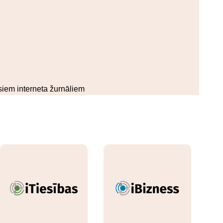
isiem interneta žurnāliem