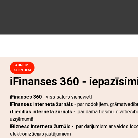
JAUNIEM
KLIENTIEM
iFinanses 360 - iepazīsim
iFinanses 360
- viss saturs vienuviet!
iFinanses interneta žurnāls
- par nodokļiem, grāmatvedību
iTiesības interneta žurnāls
- par darba tiesību, civilties
uzņēmumā
iBizness interneta žurnāls
- par darījumiem ar valdes lo
elektronizācijas jautājumiem