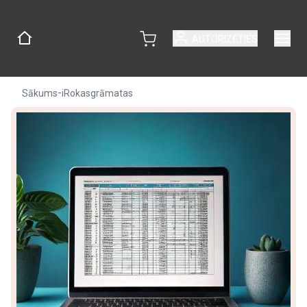
AUTORIZĒTIES
-
Sākums
iRokasgrāmatas