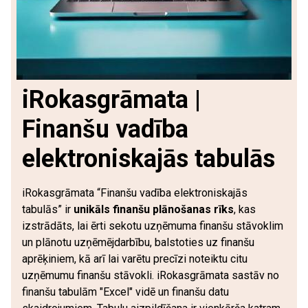
iRokasgrāmata |
Finanšu vadība
elektroniskajās tabulās
iRokasgrāmata “Finanšu vadība elektroniskajās
tabulās” ir
unikāls finanšu plānošanas rīks
, kas
izstrādāts, lai ērti sekotu uzņēmuma finanšu stāvoklim
un plānotu uzņēmējdarbību, balstoties uz finanšu
aprēķiniem, kā arī lai varētu precīzi noteiktu citu
uzņēmumu finanšu stāvokli. iRokasgrāmata sastāv no
finanšu tabulām "Excel" vidē un finanšu datu