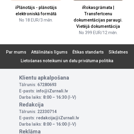
iPlānotājs - plānotājs
iRokasgrāmata |
elektroniskā formātā
Transfertcenu
No 18 EUR/3 mēn.
dokumentācijas paraugi.
Vietējā dokumentācija
No 399 EUR/12 mēn.
Par mums
Attālinātais līgums
Ētikas standarts
Sīkdatnes
Lietošanas noteikumi un datu privātuma politika
Klientu apkalpošana
Tālrunis:
67280693
E-pasts:
info@iZurnali.lv
Darba laiks:
8:00 – 16:30
(I-V)
Redakcija
Tālrunis:
22330714
E-pasts:
redakcija@iZurnali.lv
Darba laiks:
8:00 – 16:00
(I-V)
Reklāma