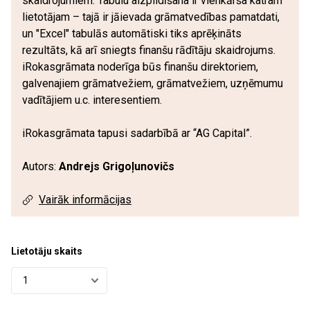
skaidrojumiem. Tabulu aizpildīšana ir vienkārša katram
lietotājam – tajā ir jāievada grāmatvedības pamatdati,
un "Excel" tabulās automātiski tiks aprēķināts
rezultāts, kā arī sniegts finanšu rādītāju skaidrojums.
iRokasgrāmata noderīga būs finanšu direktoriem,
galvenajiem grāmatvežiem, grāmatvežiem, uzņēmumu
vadītājiem u.c. interesentiem.
iRokasgrāmata tapusi sadarbībā ar “AG Capital”.
Autors:
Andrejs Grigoļunovičs
Vairāk informācijas
Lietotāju skaits