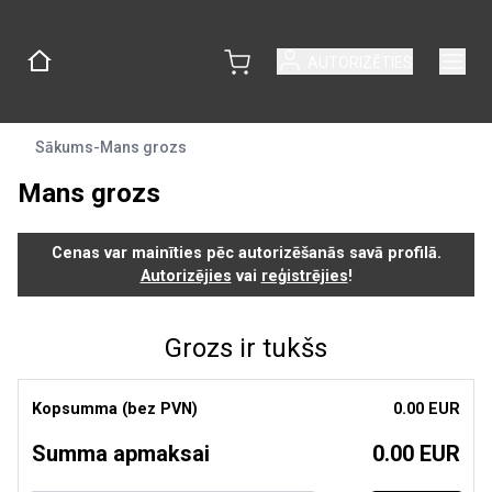
AUTORIZĒTIES
Sākums
-
Mans grozs
Mans grozs
Cenas var mainīties pēc autorizēšanās savā profilā.
Autorizējies
vai
reģistrējies
!
Grozs ir tukšs
Kopsumma (bez PVN)
0.00 EUR
Summa apmaksai
0.00 EUR