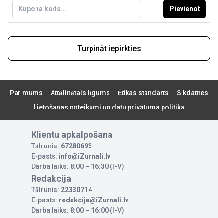
Pievienot
Turpināt iepirkties
Par mums
Attālinātais līgums
Ētikas standarts
Sīkdatnes
Lietošanas noteikumi un datu privātuma politika
Klientu apkalpošana
Tālrunis:
67280693
E-pasts:
info@iZurnali.lv
Darba laiks:
8:00 – 16:30
(I-V)
Redakcija
Tālrunis:
22330714
E-pasts:
redakcija@iZurnali.lv
Darba laiks:
8:00 – 16:00
(I-V)