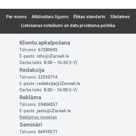
Par mums
Attālinātais līgums
Ētikas standarts
Sīkdatnes
Lietošanas noteikumi un datu privātuma politika
Klientu apkalpošana
Tālrunis:
67280693
E-pasts:
info@iZurnali.lv
Darba laiks:
8:00 – 16:30
(I-V)
Redakcija
Tālrunis:
22330714
E-pasts:
redakcija@iZurnali.lv
Darba laiks:
8:00 – 16:00
(I-V)
Reklāma
Tālrunis:
29404257
E-pasts:
janis@iZurnali.lv
Reklāmas iespējas
Semināri
Tālrunis:
66915571