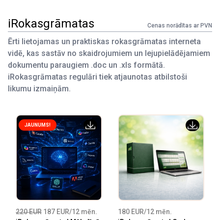
iRokasgrāmatas
Cenas norādītas ar PVN
Ērti lietojamas un praktiskas rokasgrāmatas interneta
vidē, kas sastāv no skaidrojumiem un lejupielādējamiem
dokumentu paraugiem .doc un .xls formātā.
iRokasgrāmatas regulāri tiek atjaunotas atbilstoši
likumu izmaiņām.
JAUNUMS!
220 EUR
187 EUR/12 mēn.
180 EUR/12 mēn.