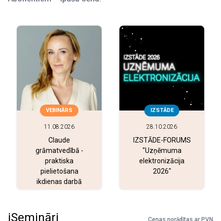
VEBINĀRS
IZSTĀDE
11.08.2026
28.10.2026
Claude
IZSTĀDE-FORUMS
grāmatvedībā -
"Uzņēmuma
praktiska
elektronizācija
pielietošana
2026"
ikdienas darbā
iSemināri
Cenas norādītas ar PVN