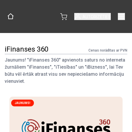
AUTORIZĒTIES
iFinanses 360
Cenas norādītas ar PVN
Jaunums! "iFinanses 360" apvienots saturs no interneta
žurnāliem "iFinanses", "iTiesības" un "iBizness", lai Tev
būtu vēl ērtāk atrast visu sev nepieciešamo informāciju
vienuviet.
JAUNUMS!