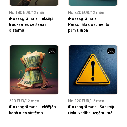
No 180 EUR/12 mēn.
No 220 EUR/12 mēn.
iRokasgrāmata | Iekšējā
iRokasgrāmata |
trauksmes celšanas
Personāla dokumentu
sistēma
pārvaldība
220 EUR/12 mēn.
No 220 EUR/12 mēn.
iRokasgrāmata | Iekšējās
iRokasgrāmata | Sankciju
kontroles sistēma
risku vadība uzņēmumā