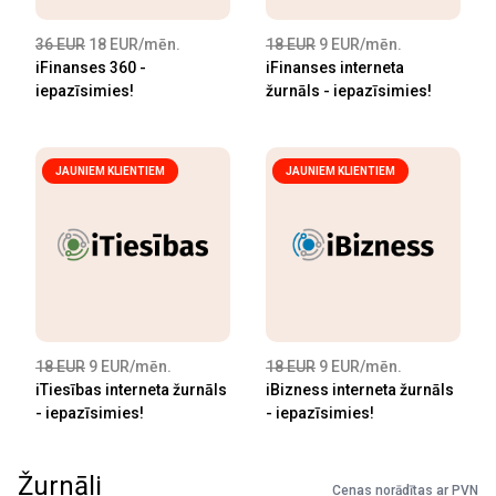
36 EUR
18 EUR/mēn.
18 EUR
9 EUR/mēn.
iFinanses 360 -
iFinanses interneta
iepazīsimies!
žurnāls - iepazīsimies!
JAUNIEM KLIENTIEM
JAUNIEM KLIENTIEM
18 EUR
9 EUR/mēn.
18 EUR
9 EUR/mēn.
iTiesības interneta žurnāls
iBizness interneta žurnāls
- iepazīsimies!
- iepazīsimies!
Žurnāli
Cenas norādītas ar PVN