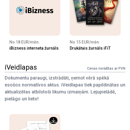
No 18 EUR/mēn.
No 15 EUR/mēn.
iBizness interneta žurnāls
Drukātais žurnāls iFiT
iVeidlapas
Cenas norādītas ar PVN
Dokumentu paraugi, izstrādāti, ņemot vērā spēkā
esošos normatīvos aktus. iVeidlapas tiek papildinātas un
aktualizētas atbilstoši likumu izmaiņām. Lejupielādē,
pielāgo un lieto!