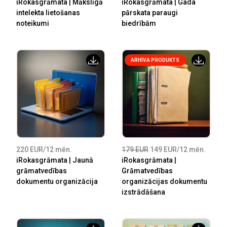
iRokasgrāmata | Mākslīgā
iRokasgrāmata | Gada
intelekta lietošanas
pārskata paraugi
noteikumi
biedrībām
ARHĪVA PRODUKTS
220 EUR/12 mēn.
179 EUR
149 EUR/12 mēn.
iRokasgrāmata | Jaunā
iRokasgrāmata |
grāmatvedības
Grāmatvedības
dokumentu organizācija
organizācijas dokumentu
izstrādāšana