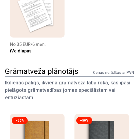
No 35 EUR/6 mēn.
iVeidlapas
Grāmatveža plānotājs
Cenas norādītas ar PVN
Ikdienas palīgs, ikviena grāmatveža labā roka, kas īpaši
pielāgots grāmatvedības jomas speciālistam vai
entuziastam.
–50%
–50%