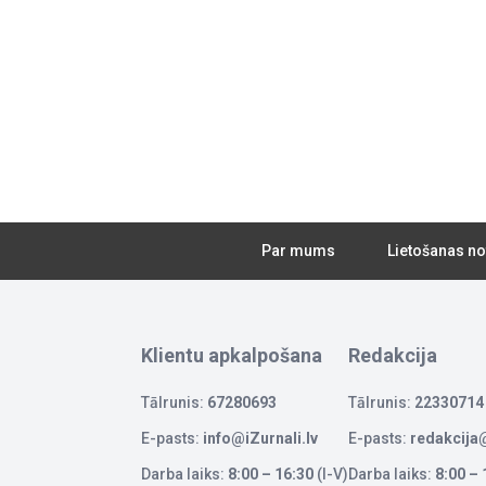
Par mums
Lietošanas no
Klientu apkalpošana
Redakcija
Tālrunis:
67280693
Tālrunis:
22330714
E-pasts:
info@iZurnali.lv
E-pasts:
redakcija@
Darba laiks:
8:00 – 16:30
(I-V)
Darba laiks:
8:00 – 