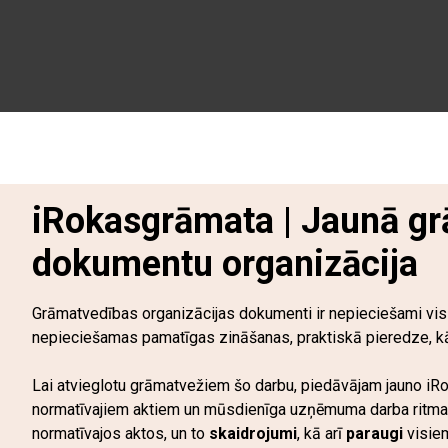
iRokasgrāmata | Jaunā g
dokumentu organizācija
Grāmatvedības organizācijas dokumenti ir nepieciešami visi
nepieciešamas pamatīgas zināšanas, praktiskā pieredze, kā 
Lai atvieglotu grāmatvežiem šo darbu, piedāvājam jauno iR
normatīvajiem aktiem un mūsdienīga uzņēmuma darba ritmam
normatīvajos aktos, un to
skaidrojumi
, kā arī
paraugi
visie