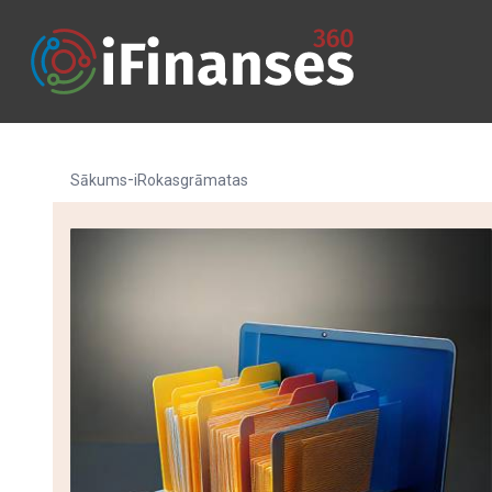
-
Sākums
iRokasgrāmatas