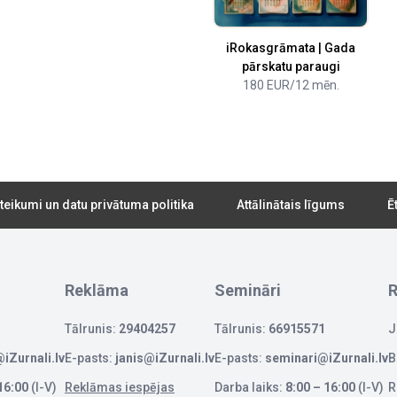
iRokasgrāmata | Gada
pārskatu paraugi
180 EUR/12 mēn.
teikumi un datu privātuma politika
Attālinātais līgums
Ē
Reklāma
Semināri
R
Tālrunis:
29404257
Tālrunis:
66915571
J
iZurnali.lv
E-pasts:
janis@iZurnali.lv
E-pasts:
seminari@iZurnali.lv
B
16:00
(I-V)
Reklāmas iespējas
Darba laiks:
8:00 – 16:00
(I-V)
R