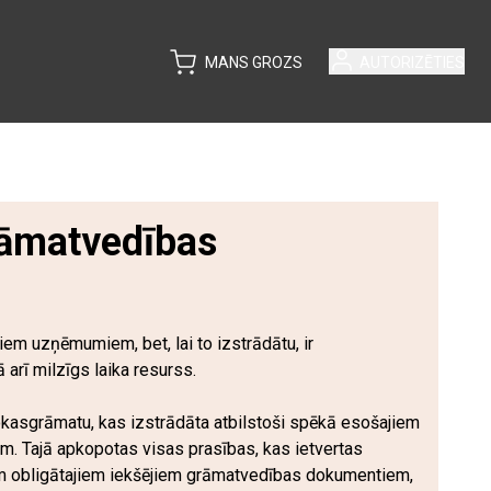
MANS GROZS
AUTORIZĒTIES
rāmatvedības
em uzņēmumiem, bet, lai to izstrādātu, ir
arī milzīgs laika resurss.
okasgrāmatu, kas izstrādāta atbilstoši spēkā esošajiem
. Tajā apkopotas visas prasības, kas ietvertas
m obligātajiem iekšējiem grāmatvedības dokumentiem,