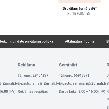
Drukātais žurnāls iFiT
No 15 EUR/mēn.
teikumi un datu privātuma politika
Attālinātais līgums
Ē
Reklāma
Semināri
R
Tālrunis:
29404257
Tālrunis:
66915571
J
iZurnali.lv
E-pasts:
janis@iZurnali.lv
E-pasts:
seminari@iZurnali.lv
B
16:00
(I-V)
Reklāmas iespējas
Darba laiks:
8:00 – 16:00
(I-V)
R
P
S