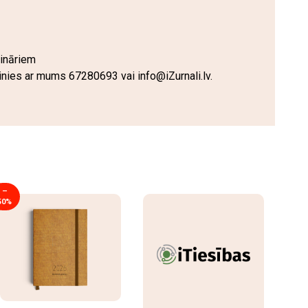
ināriem
zinies ar mums 67280693 vai
info@iZurnali.lv
.
–
50%