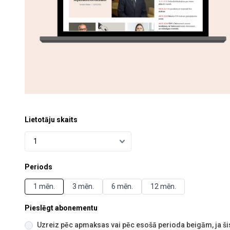
Lietotāju skaits
Periods
1 mēn.
3 mēn.
6 mēn.
12 mēn.
Pieslēgt abonementu
Uzreiz pēc apmaksas vai pēc esošā perioda beigām, ja šis