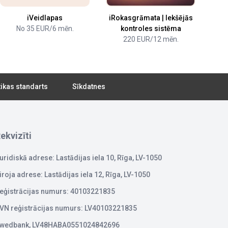
iVeidlapas
iRokasgrāmata | Iekšējās
No 35 EUR/6 mēn.
kontroles sistēma
220 EUR/12 mēn.
tikas standarts
Sīkdatnes
ekvizīti
uridiskā adrese: Lastādijas iela 10, Rīga, LV-1050
iroja adrese: Lastādijas iela 12, Rīga, LV-1050
eģistrācijas numurs: 40103221835
VN reģistrācijas numurs: LV40103221835
wedbank, LV48HABA0551024842696