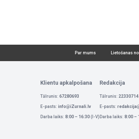
Par mums
Lietošanas no
Klientu apkalpošana
Redakcija
Tālrunis:
67280693
Tālrunis:
22330714
E-pasts:
info@iZurnali.lv
E-pasts:
redakcija@
Darba laiks:
8:00 – 16:30
(I-V)
Darba laiks:
8:00 – 