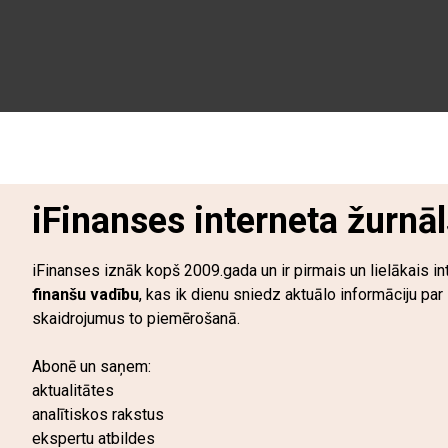
iFinanses interneta žurnāl
iFinanses iznāk kopš 2009.gada un ir pirmais un lielākais in
finanšu vadību
, kas ik dienu sniedz aktuālo informāciju pa
skaidrojumus to piemērošanā.
Abonē un saņem:
aktualitātes
analītiskos rakstus
ekspertu atbildes