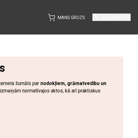
MANS GROZS
AUTORIZĒTIES
s
terneta žurnāls par
nodokļiem, grāmatvedību un
r izmaiņām normatīvajos aktos, kā arī praktiskus