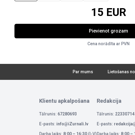
15 EUR
Pievienot grozam
Cena norādīta ar PVN
Par mums
Lietošanas no
Klientu apkalpošana
Redakcija
Tālrunis:
67280693
Tālrunis:
22330714
E-pasts:
info@iZurnali.lv
E-pasts:
redakcija@
Darba laiks:
8:00 – 16:30
(I-V)
Darba laiks:
8:00 – 