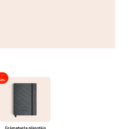
–
50%
Grāmatveža plānotājs