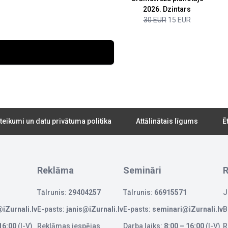
2026. Dzintars
30 EUR
15 EUR
teikumi un datu privātuma politika
Attālinātais līgums
Ē
Reklāma
Semināri
R
Tālrunis:
29404257
Tālrunis:
66915571
J
iZurnali.lv
E-pasts:
janis@iZurnali.lv
E-pasts:
seminari@iZurnali.lv
B
16:00
(I-V)
Reklāmas iespējas
Darba laiks:
8:00 – 16:00
(I-V)
R