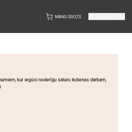
MANS GROZS
AUTORIZĒTIES
ēmumiem, kur iegūsi noderīgu saturu ikdienas darbam,
i