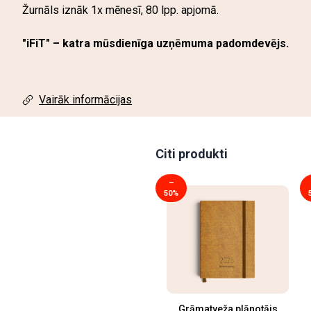
Žurnāls iznāk 1x mēnesī, 80 lpp. apjomā.
"iFiT" – katra mūsdienīga uzņēmuma padomdevējs.
Vairāk informācijas
Citi produkti
–
50%
Grāmatveža plānotājs