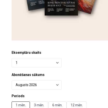
Eksemplāru skaits
Abonēšanas sākums
Periods
1 mēn.
3 mēn.
6 mēn.
12 mēn.