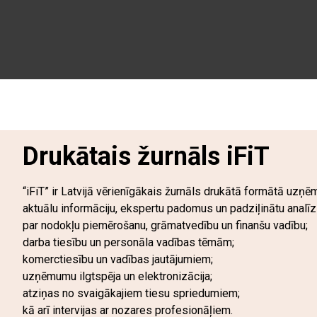
Drukātais žurnāls iFiT
“iFiT” ir Latvijā vērienīgākais žurnāls drukātā formātā uzņ
aktuālu informāciju, ekspertu padomus un padziļinātu analīz
par nodokļu piemērošanu, grāmatvedību un finanšu vadību;
darba tiesību un personāla vadības tēmām;
komerctiesību un vadības jautājumiem;
uzņēmumu ilgtspēja un elektronizācija;
atziņas no svaigākajiem tiesu spriedumiem;
kā arī intervijas ar nozares profesionāļiem.