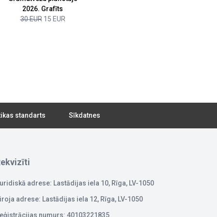
2026. Grafīts
30 EUR
15 EUR
tikas standarts
Sīkdatnes
ekvizīti
uridiskā adrese: Lastādijas iela 10, Rīga, LV-1050
iroja adrese: Lastādijas iela 12, Rīga, LV-1050
eģistrācijas numurs: 40103221835