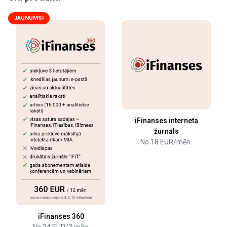
JAUNUMS!
iFinanses interneta
žurnāls
No 18 EUR/mēn.
iFinanses 360
No 34 EUR/3 mēn.