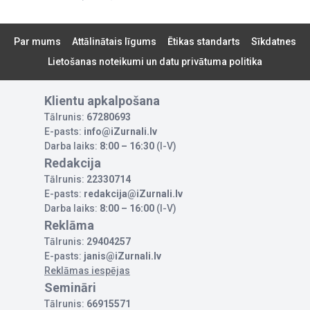
Par mums
Attālinātais līgums
Ētikas standarts
Sīkdatnes
Lietošanas noteikumi un datu privātuma politika
Klientu apkalpošana
Tālrunis:
67280693
E-pasts:
info@iZurnali.lv
Darba laiks:
8:00 – 16:30
(I-V)
Redakcija
Tālrunis:
22330714
E-pasts:
redakcija@iZurnali.lv
Darba laiks:
8:00 – 16:00
(I-V)
Reklāma
Tālrunis:
29404257
E-pasts:
janis@iZurnali.lv
Reklāmas iespējas
Semināri
Tālrunis:
66915571