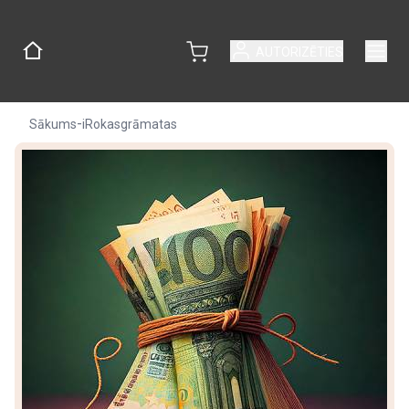
AUTORIZĒTIES
-
Sākums
iRokasgrāmatas