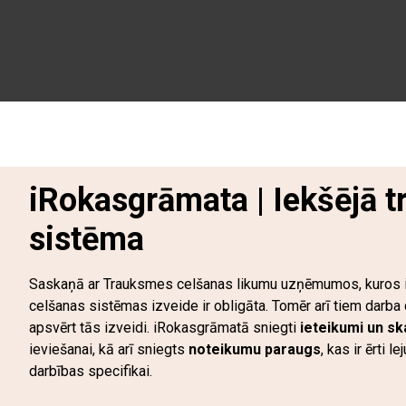
iRokasgrāmata | Iekšējā 
sistēma
Saskaņā ar Trauksmes celšanas likumu uzņēmumos, kuros ir
celšanas sistēmas izveide ir obligāta. Tomēr arī tiem darba 
apsvērt tās izveidi. iRokasgrāmatā sniegti
ieteikumi un sk
ieviešanai, kā arī sniegts
noteikumu paraugs
, kas ir ērti
darbības specifikai.