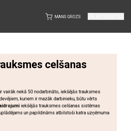
MANS GROZS
AUTORIZĒTIES
trauksmes celšanas
 vairāk nekā 50 nodarbināto, iekšējās trauksmes
devējiem, kuriem ir mazāk darbinieku, būtu vērts
aidrojumi
iekšējās trauksmes celšanas sistēmas
 lejuplādējams un papildināms atbilstoši katra uzņēmuma