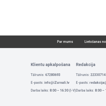
Par mums
Lietošanas no
Klientu apkalpošana
Redakcija
Tālrunis:
67280693
Tālrunis:
22330714
E-pasts:
info@iZurnali.lv
E-pasts:
redakcija@
Darba laiks:
8:00 – 16:30
(I-V)
Darba laiks:
8:00 – 