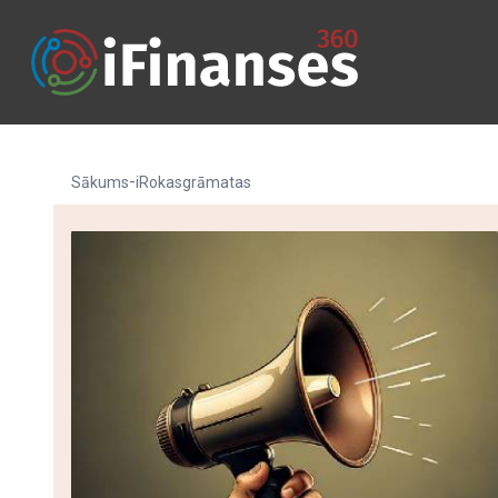
-
Sākums
iRokasgrāmatas