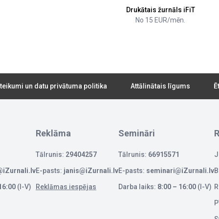
Drukātais žurnāls iFiT
No 15 EUR/mēn.
teikumi un datu privātuma politika
Attālinātais līgums
Ē
Reklāma
Semināri
R
Tālrunis:
29404257
Tālrunis:
66915571
J
iZurnali.lv
E-pasts:
janis@iZurnali.lv
E-pasts:
seminari@iZurnali.lv
B
16:00
(I-V)
Reklāmas iespējas
Darba laiks:
8:00 – 16:00
(I-V)
R
P
S