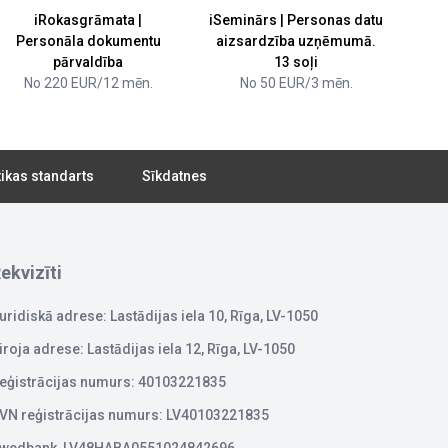
iRokasgrāmata |
iSeminārs | Personas datu
Personāla dokumentu
aizsardzība uzņēmumā.
pārvaldība
13 soļi
No 220 EUR/12 mēn.
No 50 EUR/3 mēn.
tikas standarts
Sīkdatnes
ekvizīti
uridiskā adrese: Lastādijas iela 10, Rīga, LV-1050
iroja adrese: Lastādijas iela 12, Rīga, LV-1050
eģistrācijas numurs: 40103221835
VN reģistrācijas numurs: LV40103221835
wedbank, LV48HABA0551024842696