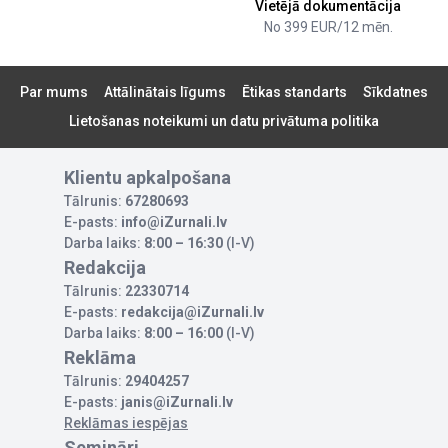
Vietējā dokumentācija
No 399 EUR/12 mēn.
Par mums
Attālinātais līgums
Ētikas standarts
Sīkdatnes
Lietošanas noteikumi un datu privātuma politika
Klientu apkalpošana
Tālrunis:
67280693
E-pasts:
info@iZurnali.lv
Darba laiks:
8:00 – 16:30
(I-V)
Redakcija
Tālrunis:
22330714
E-pasts:
redakcija@iZurnali.lv
Darba laiks:
8:00 – 16:00
(I-V)
Reklāma
Tālrunis:
29404257
E-pasts:
janis@iZurnali.lv
Reklāmas iespējas
Semināri