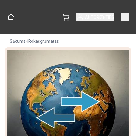
AUTORIZĒTIES
-
Sākums
iRokasgrāmatas