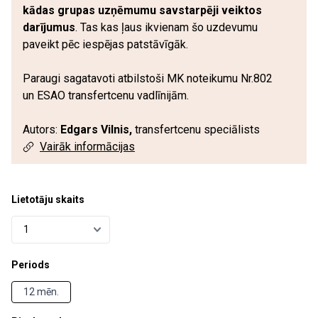
kādas grupas uzņēmumu savstarpēji veiktos
darījumus
. Tas kas ļaus ikvienam šo uzdevumu
paveikt pēc iespējas patstāvīgāk.
Paraugi sagatavoti atbilstoši
MK noteikumu Nr.802
un ESAO transfertcenu vadlīnijām.
Autors:
Edgars Vilnis,
transfertcenu speciālists
Vairāk informācijas
Lietotāju skaits
Periods
12 mēn.