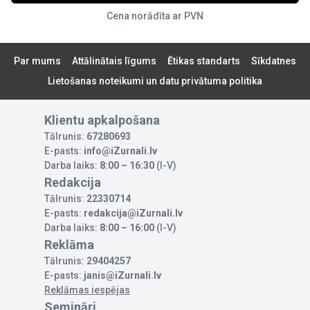
Cena norādīta ar PVN
Par mums
Attālinātais līgums
Ētikas standarts
Sīkdatnes
Lietošanas noteikumi un datu privātuma politika
Klientu apkalpošana
Tālrunis:
67280693
E-pasts:
info@iZurnali.lv
Darba laiks:
8:00 – 16:30
(I-V)
Redakcija
Tālrunis:
22330714
E-pasts:
redakcija@iZurnali.lv
Darba laiks:
8:00 – 16:00
(I-V)
Reklāma
Tālrunis:
29404257
E-pasts:
janis@iZurnali.lv
Reklāmas iespējas
Semināri