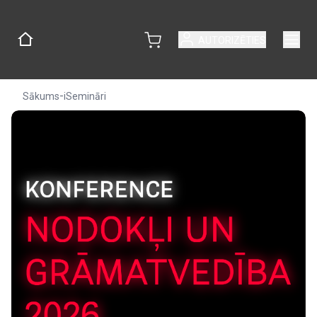
AUTORIZĒTIES
-
Sākums
iSemināri