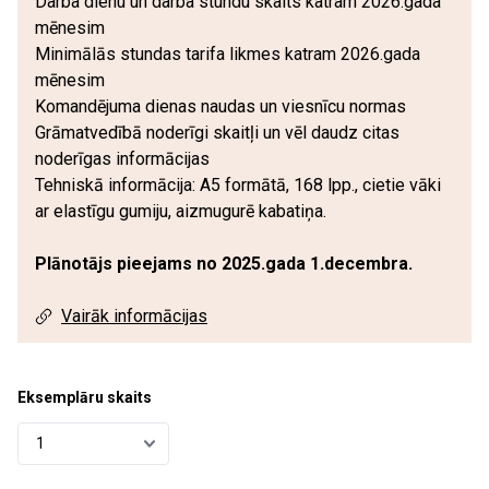
Darba dienu un darba stundu skaits katram 2026.gada
mēnesim
Minimālās stundas tarifa likmes katram 2026.gada
mēnesim
Komandējuma dienas naudas un viesnīcu normas
Grāmatvedībā noderīgi skaitļi un vēl daudz citas
noderīgas informācijas
Tehniskā informācija: A5 formātā, 168 lpp., cietie vāki
ar elastīgu gumiju, aizmugurē kabatiņa.
Plānotājs pieejams no 2025.gada 1.decembra.
Vairāk informācijas
Eksemplāru skaits