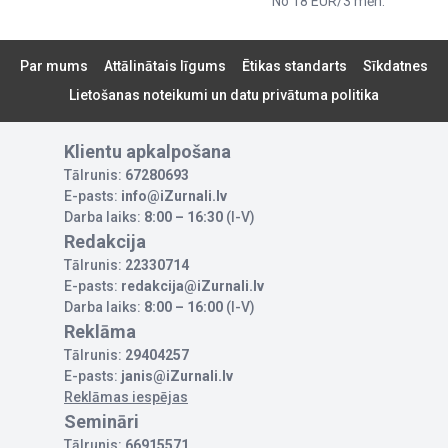
No 18 EUR/3 mēn.
Par mums
Attālinātais līgums
Ētikas standarts
Sīkdatnes
Lietošanas noteikumi un datu privātuma politika
Klientu apkalpošana
Tālrunis:
67280693
E-pasts:
info@iZurnali.lv
Darba laiks:
8:00 – 16:30
(I-V)
Redakcija
Tālrunis:
22330714
E-pasts:
redakcija@iZurnali.lv
Darba laiks:
8:00 – 16:00
(I-V)
Reklāma
Tālrunis:
29404257
E-pasts:
janis@iZurnali.lv
Reklāmas iespējas
Semināri
Tālrunis:
66915571