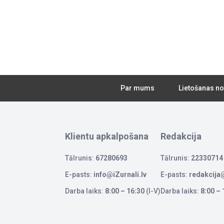
Par mums
Lietošanas no
Klientu apkalpošana
Redakcija
Tālrunis:
67280693
Tālrunis:
22330714
E-pasts:
info@iZurnali.lv
E-pasts:
redakcija@
Darba laiks:
8:00 – 16:30
(I-V)
Darba laiks:
8:00 – 