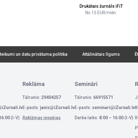
Drukātais žurnāls iFiT
No 15 EUR/mēn.
teikumi un datu privātuma politika
Attālinātais līgums
Ē
Reklāma
Semināri
R
Tālrunis:
29404257
Tālrunis:
66915571
J
iZurnali.lv
E-pasts:
janis@iZurnali.lv
E-pasts:
seminari@iZurnali.lv
B
16:00
(I-V)
Reklāmas iespējas
Darba laiks:
8:00 – 16:00
(I-V)
R
P
S