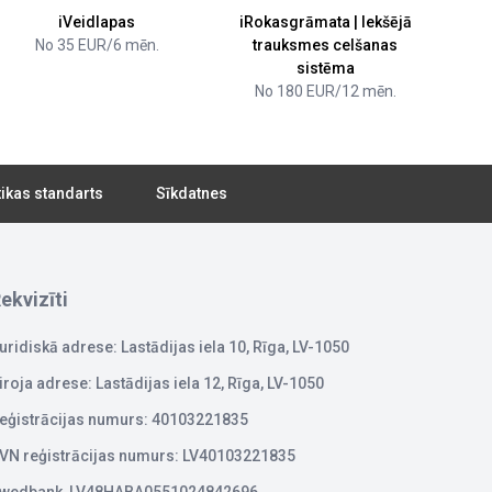
iVeidlapas
iRokasgrāmata | Iekšējā
No 35 EUR/6 mēn.
trauksmes celšanas
sistēma
No 180 EUR/12 mēn.
tikas standarts
Sīkdatnes
ekvizīti
uridiskā adrese: Lastādijas iela 10, Rīga, LV-1050
iroja adrese: Lastādijas iela 12, Rīga, LV-1050
eģistrācijas numurs: 40103221835
VN reģistrācijas numurs: LV40103221835
wedbank, LV48HABA0551024842696