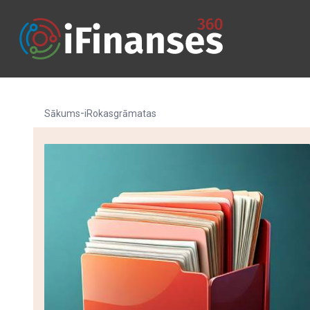
-
Sākums
iRokasgrāmatas