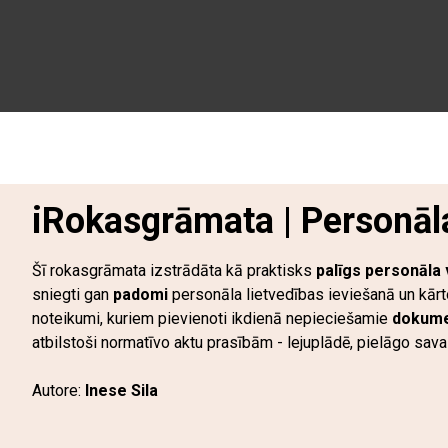
iRokasgrāmata | Personāl
Šī rokasgrāmata izstrādāta kā praktisks
palīgs personāla 
sniegti gan
padomi
personāla lietvedības ieviešanā un kā
noteikumi, kuriem pievienoti ikdienā nepieciešamie
dokume
atbilstoši normatīvo aktu prasībām - lejuplādē, pielāgo sav
Autore:
Inese Sila