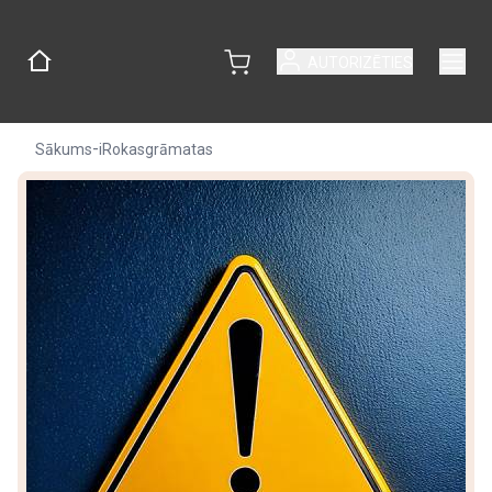
AUTORIZĒTIES
-
Sākums
iRokasgrāmatas