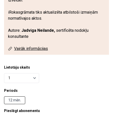
izveidei.
iRokasgrāmata tiks aktualizēta atbilstoši izmaiņām
normatīvajos aktos.
Autore:
Jadviga Neilande,
sertificēta nodokļu
konsultante
Vairāk informācijas
Lietotāju skaits
Periods
12 mēn.
Pieslēgt abonementu