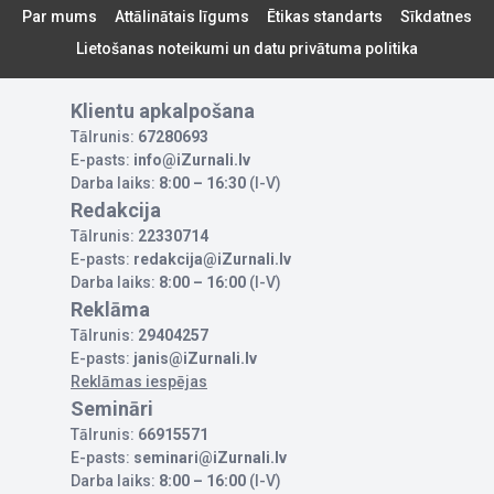
Par mums
Attālinātais līgums
Ētikas standarts
Sīkdatnes
Lietošanas noteikumi un datu privātuma politika
Klientu apkalpošana
Tālrunis:
67280693
E-pasts:
info@iZurnali.lv
Darba laiks:
8:00 – 16:30
(I-V)
Redakcija
Tālrunis:
22330714
E-pasts:
redakcija@iZurnali.lv
Darba laiks:
8:00 – 16:00
(I-V)
Reklāma
Tālrunis:
29404257
E-pasts:
janis@iZurnali.lv
Reklāmas iespējas
Semināri
Tālrunis:
66915571
E-pasts:
seminari@iZurnali.lv
Darba laiks:
8:00 – 16:00
(I-V)