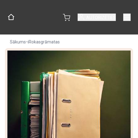
AUTORIZĒTIES
-
Sākums
iRokasgrāmatas