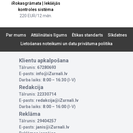
iRokasgrāmata | Iekšējās
kontroles sistēma
220 EUR/12 mēn.
Par mums
Attālinātais līgums
Ētikas standarts
Sīkdatnes
Lietošanas noteikumi un datu privātuma politika
Klientu apkalpošana
Tālrunis:
67280693
E-pasts:
info@iZurnali.lv
Darba laiks:
8:00 – 16:30
(I-V)
Redakcija
Tālrunis:
22330714
E-pasts:
redakcija@iZurnali.lv
Darba laiks:
8:00 – 16:00
(I-V)
Reklāma
Tālrunis:
29404257
E-pasts:
janis@iZurnali.lv